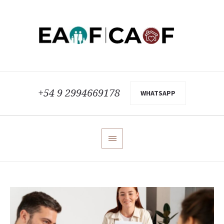
+54 9 2994669178
WHATSAPP